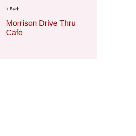
< Back
Morrison Drive Thru
Cafe
405-312-6300
© 2018 بلدة موريسون.